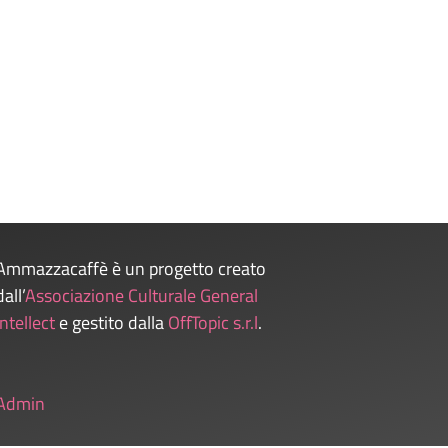
Ammazzacaffè è un progetto creato
dall’
Associazione Culturale General
Intellect
e gestito dalla
OffTopic s.r.l
.
Admin