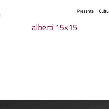
Presente
Cultu
e
alberti 15×15
oratorio teatrale che anche quest'anno è stato...