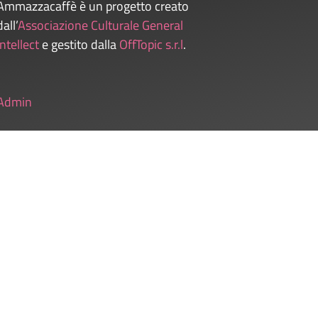
Ammazzacaffè è un progetto creato
dall’
Associazione Culturale General
Intellect
e gestito dalla
OffTopic s.r.l
.
Admin