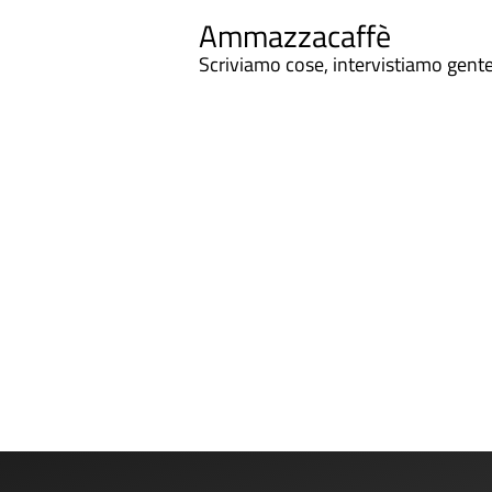
Ammazzacaffè
Scriviamo cose, intervistiamo gent
Ammazzacaffe
"Alberti 15x15". Così si chiama il progetto di lab