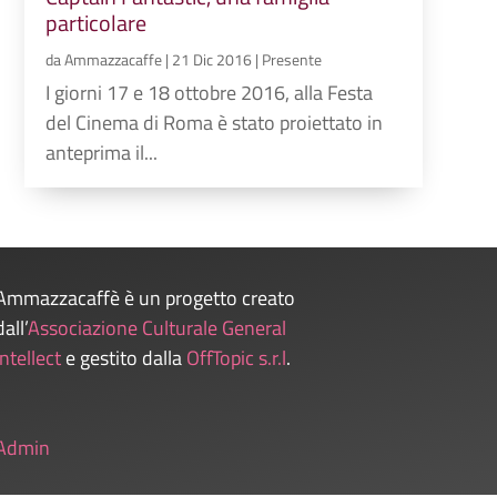
particolare
da
Ammazzacaffe
|
21 Dic 2016
|
Presente
I giorni 17 e 18 ottobre 2016, alla Festa
del Cinema di Roma è stato proiettato in
anteprima il...
Ammazzacaffè è un progetto creato
dall’
Associazione Culturale General
Intellect
e gestito dalla
OffTopic s.r.l
.
Admin