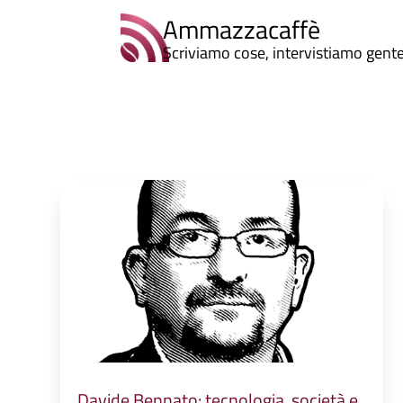
Ammazzacaffè
Scriviamo cose, intervistiamo gent
Davide Bennato: tecnologia, società e