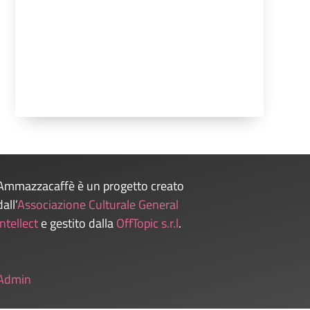
Ammazzacaffè è un progetto creato
dall’
Associazione Culturale General
Intellect
e gestito dalla
OffTopic s.r.l
.
Admin