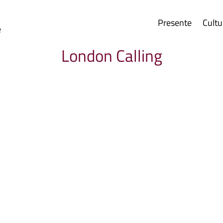
Presente
Cultu
e
London Calling
terò un paio di tacchi e una gonna attillata, i...