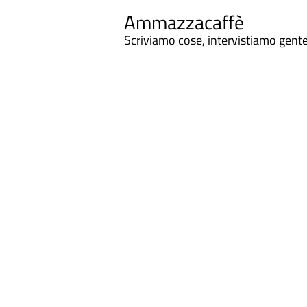
Ammazzacaffè
Scriviamo cose, intervistiamo gent
Ammazzacaffe
Sono sicura che un giorno, prima o poi, mentre por