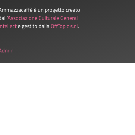
Ammazzacaffè è un progetto creato
dall’
Associazione Culturale General
Intellect
e gestito dalla
OffTopic s.r.l
.
Admin