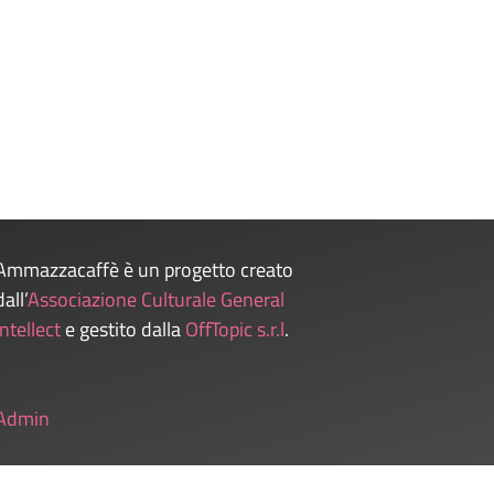
Ammazzacaffè è un progetto creato
dall’
Associazione Culturale General
Intellect
e gestito dalla
OffTopic s.r.l
.
Admin