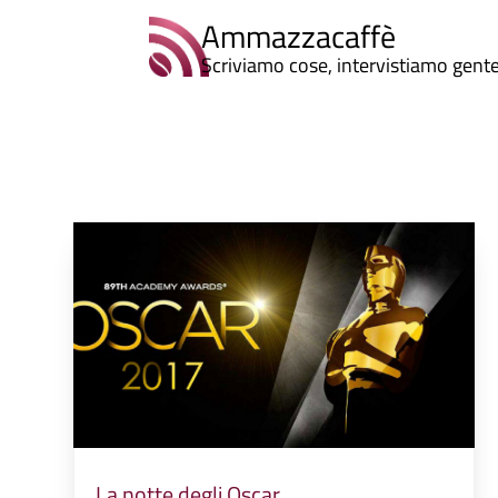
Ammazzacaffè
Scriviamo cose, intervistiamo gent
La notte degli Oscar