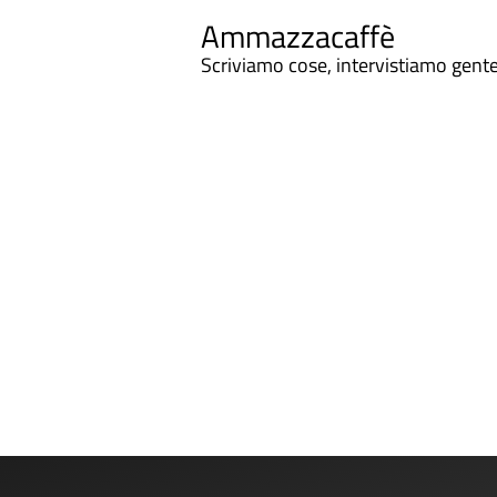
Ammazzacaffè
Scriviamo cose, intervistiamo gent
Ammazzacaffe
Attimi che volano veloci Giornate senza sorrisi I ri