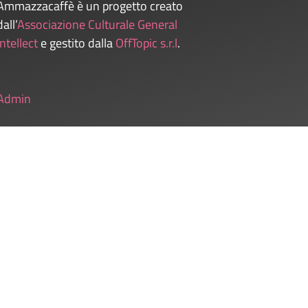
Ammazzacaffè è un progetto creato
dall’
Associazione Culturale General
Intellect
e gestito dalla
OffTopic s.r.l
.
Admin