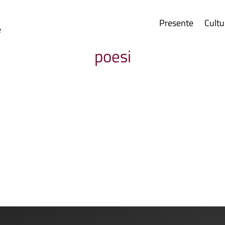
Presente
Cultu
e
poesi
cordi indissolubili Si scontrano nel cuore, li...