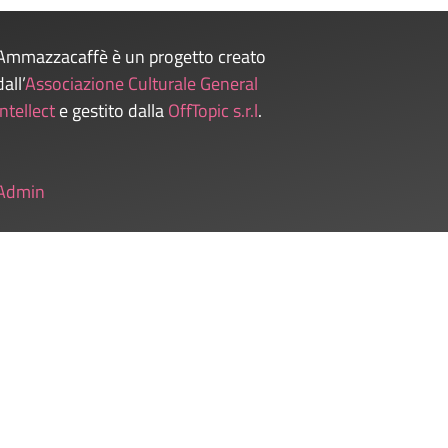
Ammazzacaffè è un progetto creato
dall’
Associazione Culturale General
Intellect
e gestito dalla
OffTopic s.r.l
.
Admin