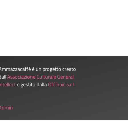
Ammazzacaffè è un progetto creato
dall’
Associazione Culturale General
Intellect
e gestito dalla
OffTopic s.r.l
.
Admin