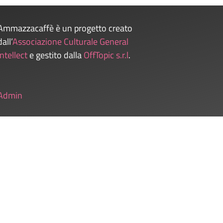
Ammazzacaffè è un progetto creato
dall’
Associazione Culturale General
Intellect
e gestito dalla
OffTopic s.r.l
.
Admin