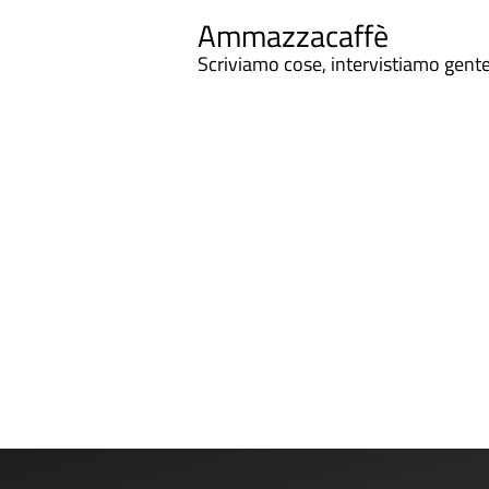
Ammazzacaffè
Scriviamo cose, intervistiamo gent
Ammazzacaffe
In occasione dell'uscita del nuovo libro di poesie 