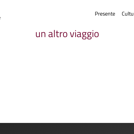
Presente
Cultu
e
un altro viaggio
"Un altro viaggio" del prof. Luca Malgioglio,...