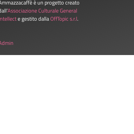
Ammazzacaffè è un progetto creato
dall’
Associazione Culturale General
Intellect
e gestito dalla
OffTopic s.r.l
.
Admin