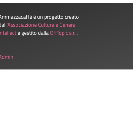
Ammazzacaffè è un progetto creato
dall’
Associazione Culturale General
Intellect
e gestito dalla
OffTopic s.r.l
.
Admin