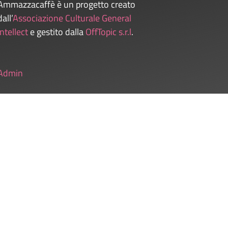
Ammazzacaffè è un progetto creato
dall’
Associazione Culturale General
Intellect
e gestito dalla
OffTopic s.r.l
.
Admin