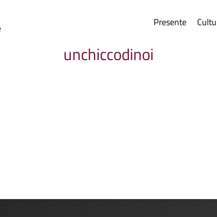
Presente
Cultu
e
unchiccodinoi
enti come viene giù!" Eccola! Finalmente è...