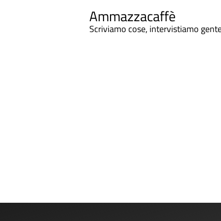
Ammazzacaffè
Scriviamo cose, intervistiamo gent
Ammazzacaffe
"Piove, senti come piove, madonna come piove, s