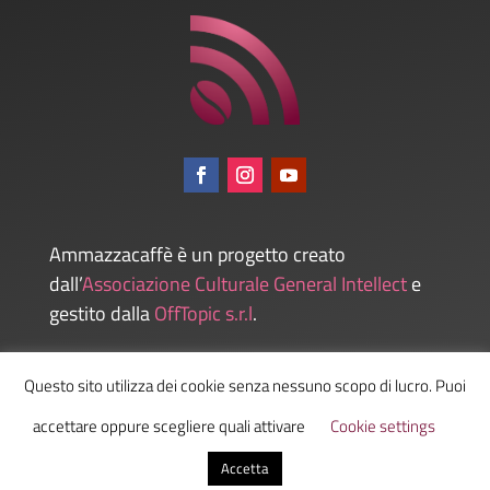
Ammazzacaffè è un progetto creato
dall’
Associazione Culturale General Intellect
e
gestito dalla
OffTopic s.r.l
.
Questo sito utilizza dei cookie senza nessuno scopo di lucro. Puoi
Admin
accettare oppure scegliere quali attivare
Cookie settings
Accetta