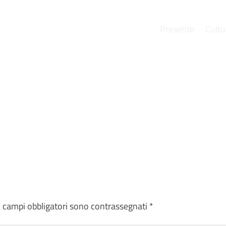
Presente
Cultu
e
I campi obbligatori sono contrassegnati
*