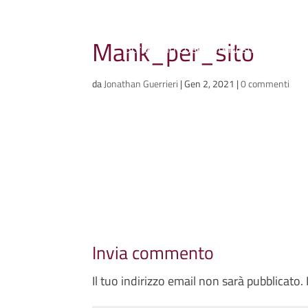
Ammazzacaffè
Mank_per_sito
Scriviamo cose, intervistiamo gent
da
Jonathan Guerrieri
|
Gen 2, 2021
|
0 commenti
Invia commento
Il tuo indirizzo email non sarà pubblicato.