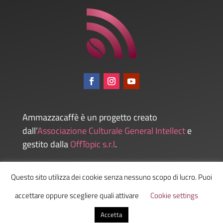
Ammazzacaffè è un progetto creato
dall’
Associazione Culturale General Intellect
e
gestito dalla
OffTopic s.r.l
.
Questo sito utilizza dei cookie senza nessuno scopo di lucro. Puoi
Admin
accettare oppure scegliere quali attivare
Cookie settings
Accetta