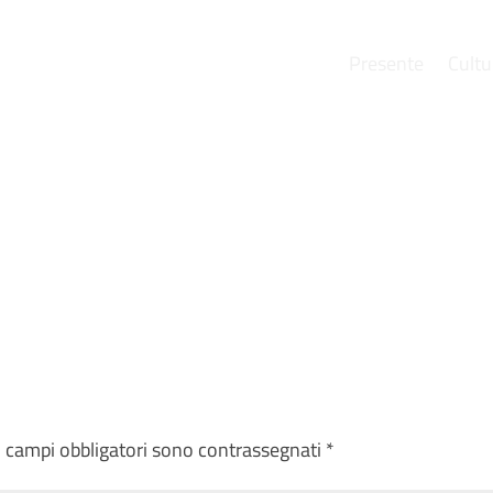
Presente
Cultu
e
I campi obbligatori sono contrassegnati
*