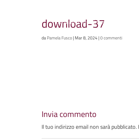
Ammazzacaffè
download-37
Scriviamo cose, intervistiamo gent
da
Pamela Fusco
|
Mar 8, 2024
|
0 commenti
Invia commento
Il tuo indirizzo email non sarà pubblicato.