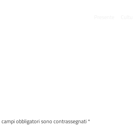
Presente
Cultu
e
I campi obbligatori sono contrassegnati
*