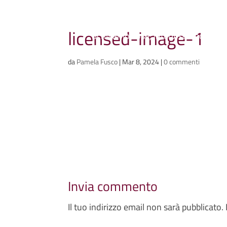
Ammazzacaffè
licensed-image-1
Scriviamo cose, intervistiamo gent
da
Pamela Fusco
|
Mar 8, 2024
|
0 commenti
Invia commento
Il tuo indirizzo email non sarà pubblicato.