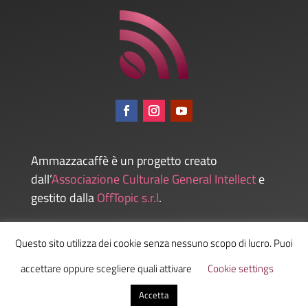
Ammazzacaffè è un progetto creato
dall’
Associazione Culturale General Intellect
e
gestito dalla
OffTopic s.r.l
.
Questo sito utilizza dei cookie senza nessuno scopo di lucro. Puoi
Admin
accettare oppure scegliere quali attivare
Cookie settings
Accetta