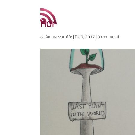
Ammazzacaffè
nor
Scriviamo cose, intervistiamo gent
da
Ammazzacaffe
|
Dic 7, 2017
|
0 commenti