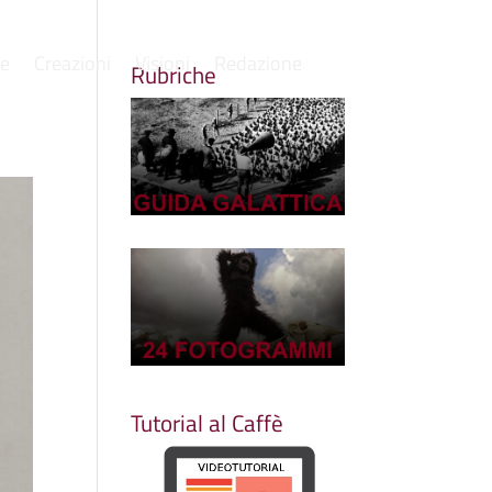
re
Creazioni
Visioni
Redazione
Rubriche
Tutorial al Caffè