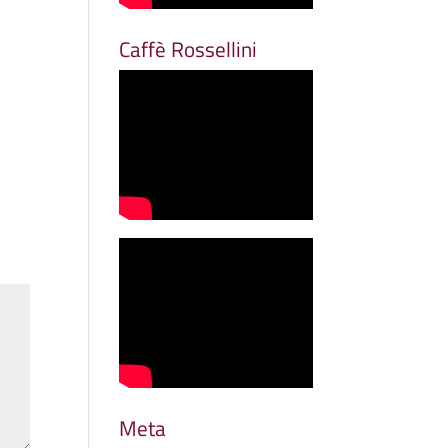
Caffè Rossellini
Meta