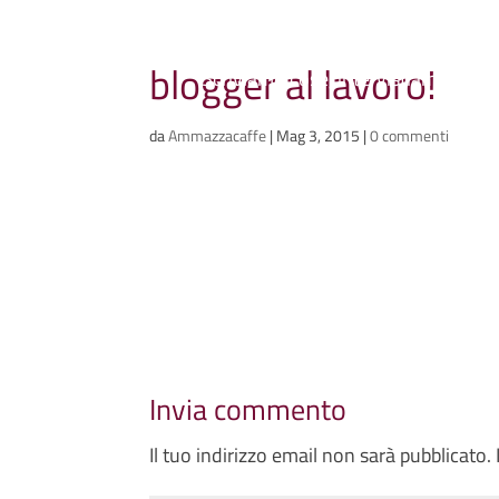
Ammazzacaffè
blogger al lavoro!
Scriviamo cose, intervistiamo gent
da
Ammazzacaffe
|
Mag 3, 2015
|
0 commenti
Invia commento
Il tuo indirizzo email non sarà pubblicato.