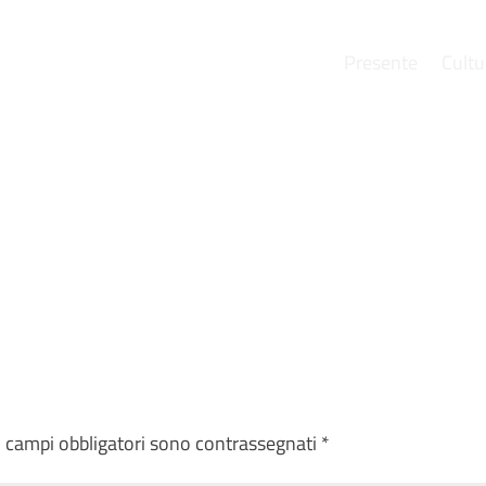
Presente
Cultu
e
I campi obbligatori sono contrassegnati
*