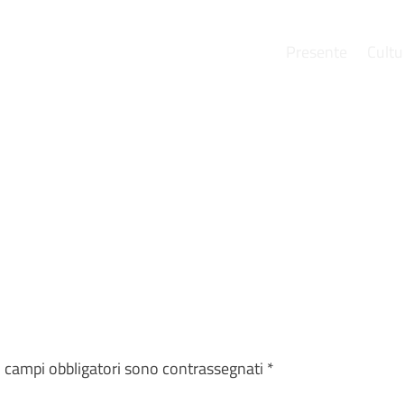
Presente
Cultu
e
I campi obbligatori sono contrassegnati
*