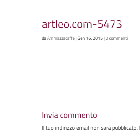
Ammazzacaffè
artleo.com-5473
Scriviamo cose, intervistiamo gent
da
Ammazzacaffe
|
Gen 16, 2015
|
0 commenti
Invia commento
Il tuo indirizzo email non sarà pubblicato.