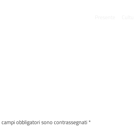
Presente
Cultu
e
I campi obbligatori sono contrassegnati
*