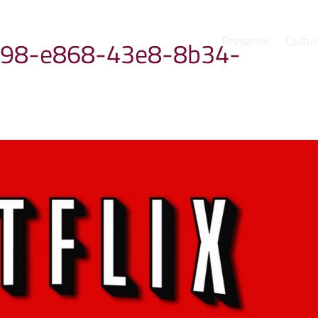
Presente
Cultu
98-e868-43e8-8b34-
e