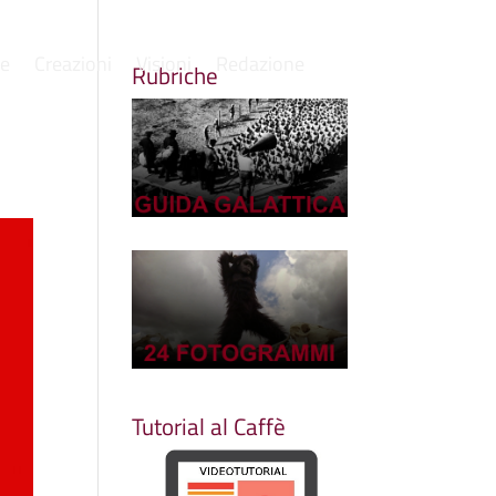
re
Creazioni
Visioni
Redazione
Rubriche
Tutorial al Caffè