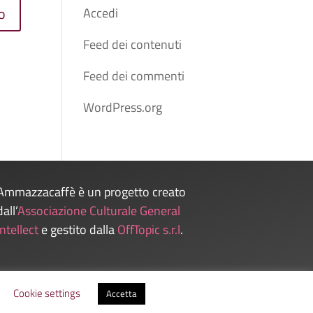
Accedi
Feed dei contenuti
Feed dei commenti
WordPress.org
Ammazzacaffè è un progetto creato
dall’
Associazione Culturale General
Intellect
e gestito dalla
OffTopic s.r.l
.
Admin
Cookie settings
Accetta