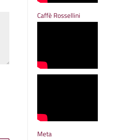
Caffè Rossellini
Meta