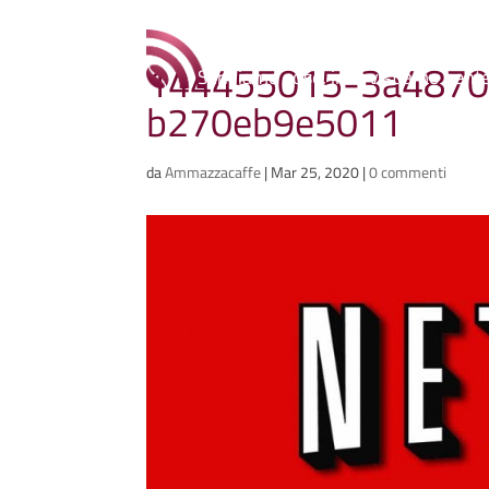
Ammazzacaffè
144455015-3a4870
Scriviamo cose, intervistiamo gent
b270eb9e5011
da
Ammazzacaffe
|
Mar 25, 2020
|
0 commenti