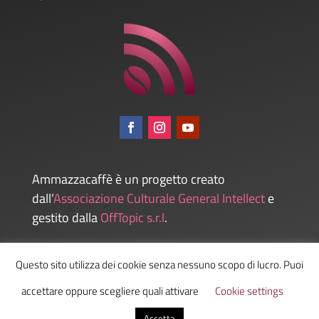
Ammazzacaffè è un progetto creato
dall’
Associazione Culturale General Intellect
e
gestito dalla
OffTopic s.r.l
.
Questo sito utilizza dei cookie senza nessuno scopo di lucro. Puoi
Admin
accettare oppure scegliere quali attivare
Cookie settings
Accetta