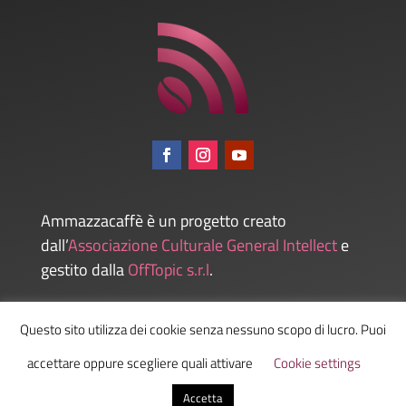
Ammazzacaffè è un progetto creato
dall’
Associazione Culturale General Intellect
e
gestito dalla
OffTopic s.r.l
.
Questo sito utilizza dei cookie senza nessuno scopo di lucro. Puoi
Admin
accettare oppure scegliere quali attivare
Cookie settings
Accetta