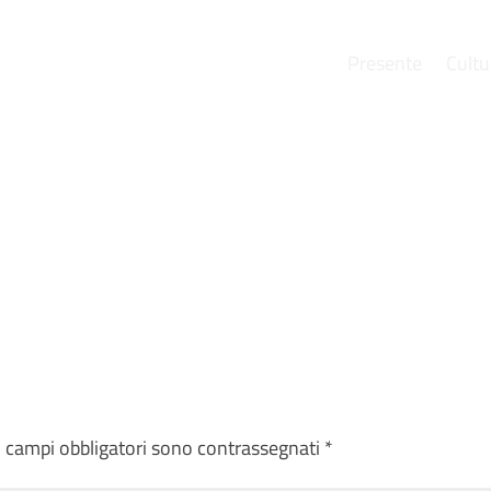
Presente
Cultu
e
I campi obbligatori sono contrassegnati
*