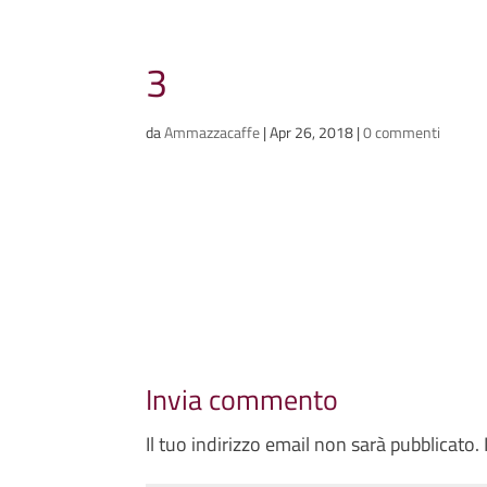
Ammazzacaffè
3
Scriviamo cose, intervistiamo gent
da
Ammazzacaffe
|
Apr 26, 2018
|
0 commenti
Invia commento
Il tuo indirizzo email non sarà pubblicato.