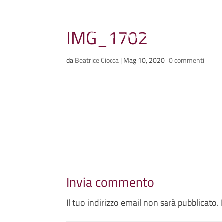
Ammazzacaffè
IMG_1702
Scriviamo cose, intervistiamo gent
da
Beatrice Ciocca
|
Mag 10, 2020
|
0 commenti
Invia commento
Il tuo indirizzo email non sarà pubblicato.