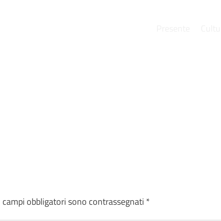
Presente
Cultu
e
I campi obbligatori sono contrassegnati
*