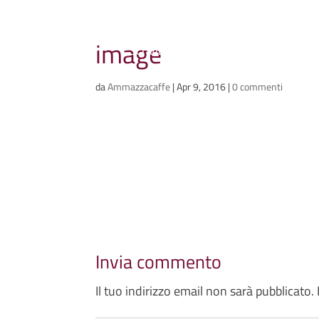
Ammazzacaffè
image
Scriviamo cose, intervistiamo gent
da
Ammazzacaffe
|
Apr 9, 2016
|
0 commenti
Invia commento
Il tuo indirizzo email non sarà pubblicato.