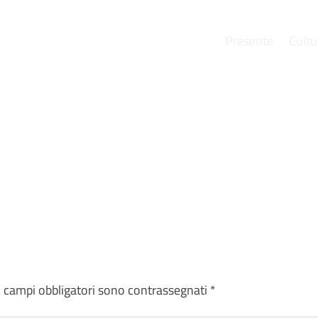
Presente
Cultu
e
I campi obbligatori sono contrassegnati
*