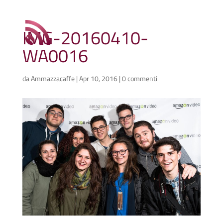
IMG-20160410-
WA0016
da
Ammazzacaffe
|
Apr 10, 2016
|
0 commenti