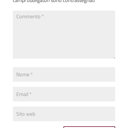
campi obbligatori sono contrassegnati
*