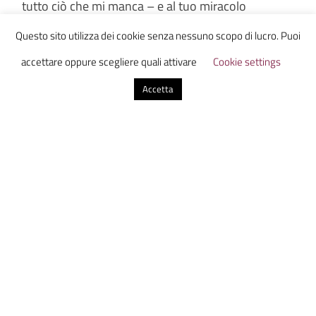
tutto ciò che mi manca – e al tuo miracolo
questa sera mi faccio donna
Questo sito utilizza dei cookie senza nessuno scopo di lucro. Puoi
completamente”
accettare oppure scegliere quali attivare
Cookie settings
Accetta
Giulia Cicerano
Chiara Genovese