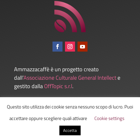
Ammazzacaffè è un progetto creato
dall’
Associazione Culturale General Intellect
e
gestito dalla
OffTopic s.r.l
.
Questo sito utilizza dei cookie senza nessuno scopo di lucro. Puoi
Admin
accettare oppure scegliere quali attivare
Cookie settings
Accetta