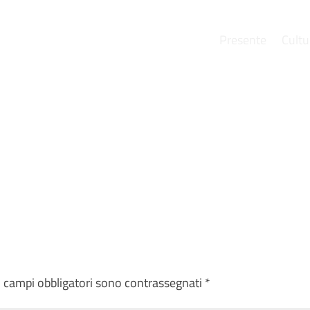
Presente
Cultu
e
I campi obbligatori sono contrassegnati
*