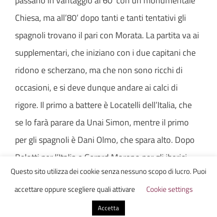
passano in vantaggio al 60’ con un monumentale
Chiesa, ma all’80’ dopo tanti e tanti tentativi gli
spagnoli trovano il pari con Morata. La partita va ai
supplementari, che iniziano con i due capitani che
ridono e scherzano, ma che non sono ricchi di
occasioni, e si deve dunque andare ai calci di
rigore. Il primo a battere è Locatelli dell’Italia, che
se lo farà parare da Unai Simon, mentre il primo
per gli spagnoli è Dani Olmo, che spara alto. Dopo
Belotti per l’Italia e Gerard Moreno per gli iberici
Questo sito utilizza dei cookie senza nessuno scopo di lucro. Puoi
segneranno seguiti da Bonucci, Thiago Alcantara e
accettare oppure scegliere quali attivare
Cookie settings
Bernardeschi che andranno tutti in gol. Siamo sul
3 a 2 Italia, tocca alla Spagna, va dagli 11 metri
Accetta