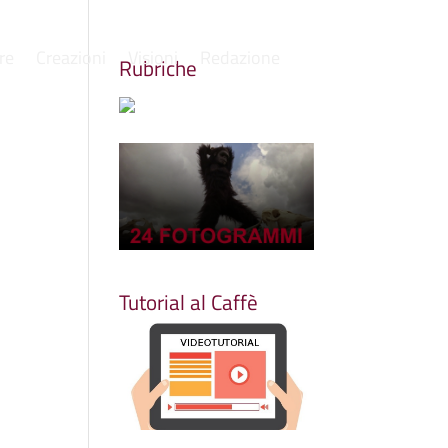
re
Creazioni
Visioni
Redazione
Rubriche
Tutorial al Caffè