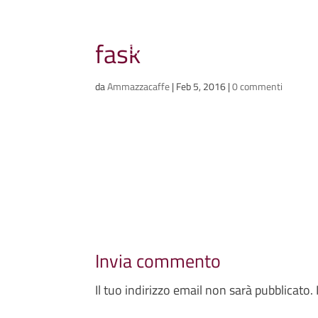
Ammazzacaffè
fask
Scriviamo cose, intervistiamo gent
da
Ammazzacaffe
|
Feb 5, 2016
|
0 commenti
Invia commento
Il tuo indirizzo email non sarà pubblicato.