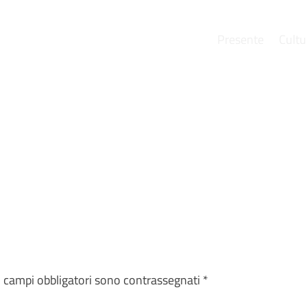
Presente
Cultu
e
I campi obbligatori sono contrassegnati
*