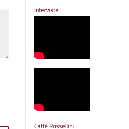
Interviste
Caffè Rossellini