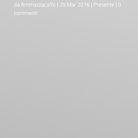
da
Ammazzacaffe
29 Mar 2016
Presente
0
commenti