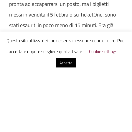
pronta ad accaparrarsi un posto, ma i biglietti
messi in vendita il 5 febbraio su TicketOne, sono
stati esauriti in poco meno di 15 minuti. Era già
successo lo scorso settembre. Quest’anno gli
Questo sito utilizza dei cookie senza nessuno scopo di lucro. Puoi
organizzatori hanno cercato di correre ai ripari
accettare oppure scegliere quali attivare
Cookie settings
limitando l’acquisto dei biglietti a 4 per persona,
Accetta
ma a quanto pare non è stato sufficiente. Come
l’anno scorso i biglietti sono magicamente
comparsi su siti di rivendite secondarie “non
ufficiali” come Viagogo, dove vengono offerti a
prezzi da capogiro. La piaga del “bagarinaggio”
continua a creare problemi in Italia, ma anche in
tutto il resto del mondo, e sembra sempre più