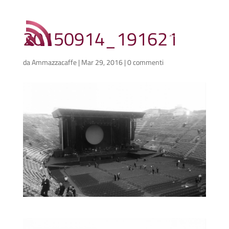
20150914_191621
da
Ammazzacaffe
|
Mar 29, 2016
|
0 commenti