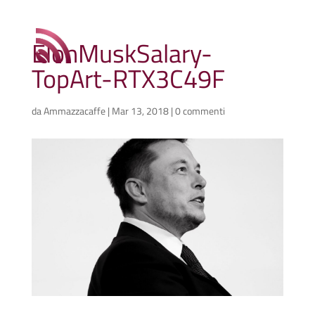
ElonMuskSalary-
TopArt-RTX3C49F
da
Ammazzacaffe
|
Mar 13, 2018
|
0 commenti