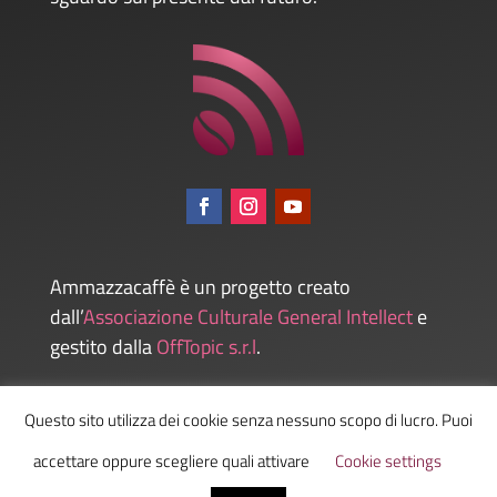
Ammazzacaffè è un progetto creato
dall’
Associazione Culturale General Intellect
e
gestito dalla
OffTopic s.r.l
.
Questo sito utilizza dei cookie senza nessuno scopo di lucro. Puoi
Admin
accettare oppure scegliere quali attivare
Cookie settings