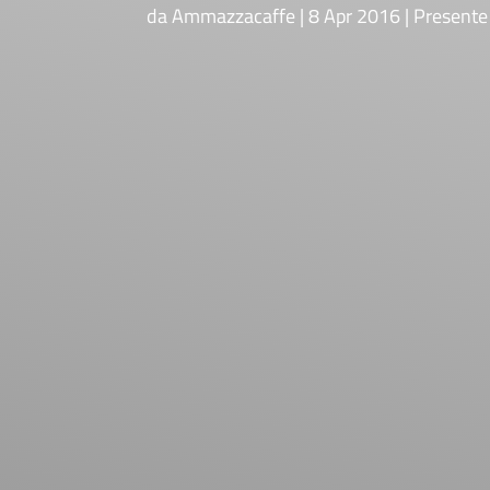
da
Ammazzacaffe
8 Apr 2016
Presente