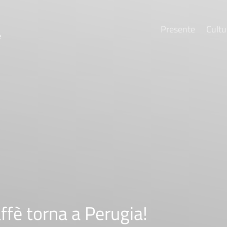
Presente
Cultu
e
fè torna a Perugia!