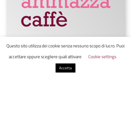
Questo sito utilizza dei cookie senza nessuno scopo di lucro. Puoi
Ammazzacaffè è un laboratorio di
accettare oppure scegliere quali attivare
Cookie settings
comunicazione digitale che unisce studenti
Accetta
da tutta Italia in uno luogo virtuale dove
scoprire, discutere e condividere
informazione con uno sguardo sul presente
dal futuro.