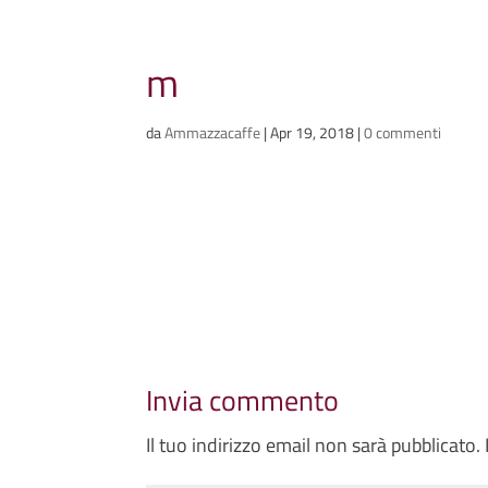
Ammazzacaffè
m
Scriviamo cose, intervistiamo gent
da
Ammazzacaffe
|
Apr 19, 2018
|
0 commenti
Invia commento
Il tuo indirizzo email non sarà pubblicato.