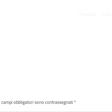
Presente
Cultu
e
I campi obbligatori sono contrassegnati
*