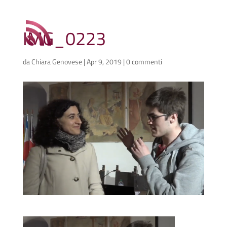
IMG_0223
da
Chiara Genovese
|
Apr 9, 2019
|
0 commenti