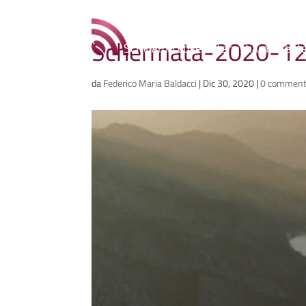
Ammazzacaffè
Schermata-2020-12-
Scriviamo cose, intervistiamo gent
da
Federico Maria Baldacci
|
Dic 30, 2020
|
0 comment