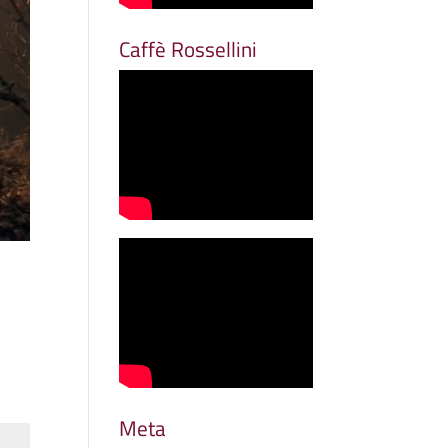
Caffè Rossellini
Meta