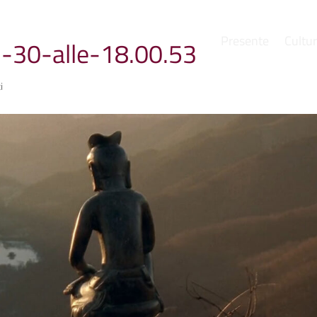
Presente
Cultu
30-alle-18.00.53
e
i