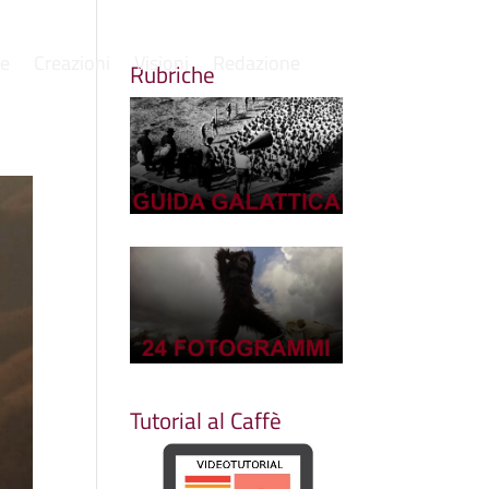
re
Creazioni
Visioni
Redazione
Rubriche
Tutorial al Caffè