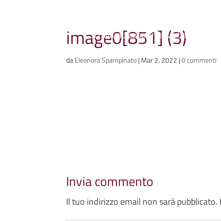
Ammazzacaffè
image0[851] (3)
Scriviamo cose, intervistiamo gent
da
Eleonora Spampinato
|
Mar 2, 2022
|
0 commenti
Invia commento
Il tuo indirizzo email non sarà pubblicato.