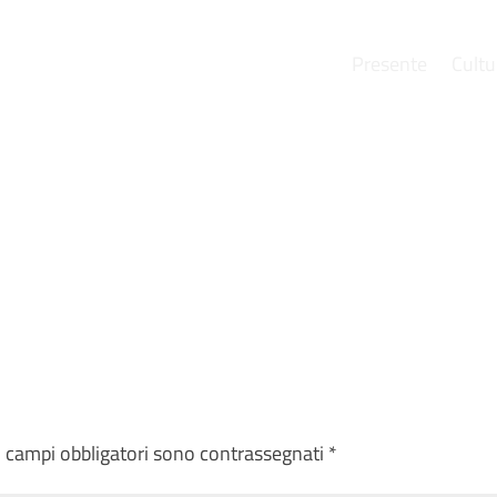
Presente
Cultu
e
I campi obbligatori sono contrassegnati
*