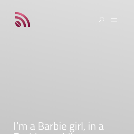
I’m a Barbie girl, in a