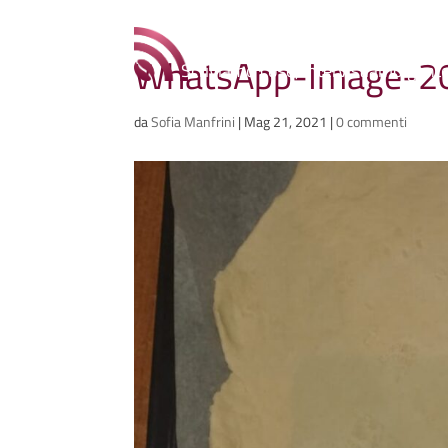
Ammazzacaffè
WhatsApp-Image-20
Scriviamo cose, intervistiamo gent
da
Sofia Manfrini
|
Mag 21, 2021
|
0 commenti