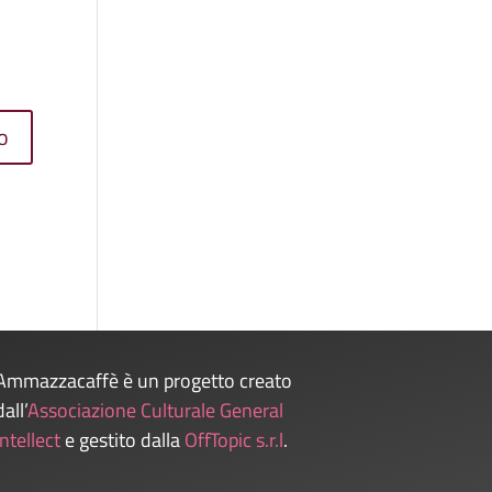
Ammazzacaffè è un progetto creato
dall’
Associazione Culturale General
Intellect
e gestito dalla
OffTopic s.r.l
.