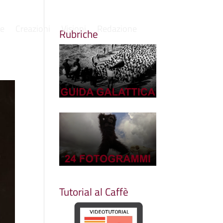
re
Creazioni
Visioni
Redazione
Rubriche
Tutorial al Caffè