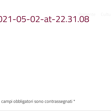
Presente
Cultu
21-05-02-at-22.31.08
e
I campi obbligatori sono contrassegnati
*