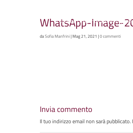
Ammazzacaffè
WhatsApp-Image-20
Scriviamo cose, intervistiamo gent
da
Sofia Manfrini
|
Mag 21, 2021
|
0 commenti
Invia commento
Il tuo indirizzo email non sarà pubblicato.