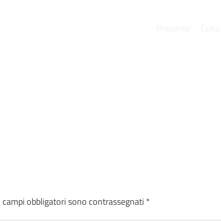
Presente
Cultu
e
I campi obbligatori sono contrassegnati
*