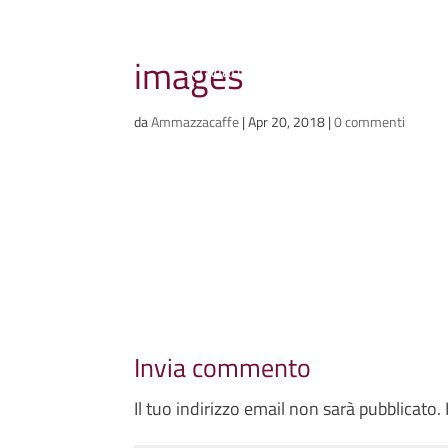
Ammazzacaffè
images
Scriviamo cose, intervistiamo gent
da
Ammazzacaffe
|
Apr 20, 2018
|
0 commenti
Invia commento
Il tuo indirizzo email non sarà pubblicato.