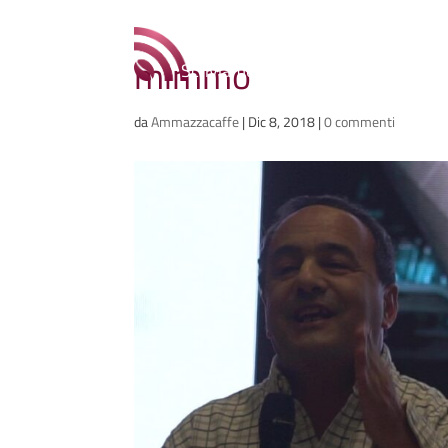
Ammazzacaffè
mimmo
Scriviamo cose, intervistiamo gent
da
Ammazzacaffe
|
Dic 8, 2018
|
0 commenti